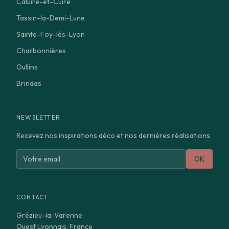
Caluire-et-Cuire
Tassin-la-Demi-Lune
Sainte-Foy-lès-Lyon
Charbonnières
Oullins
Brindas
NEWSLETTER
Recevez nos inspirations déco et nos dernières réalisations.
OK
CONTACT
Grézieu-la-Varenne
Ouest Lyonnais, France