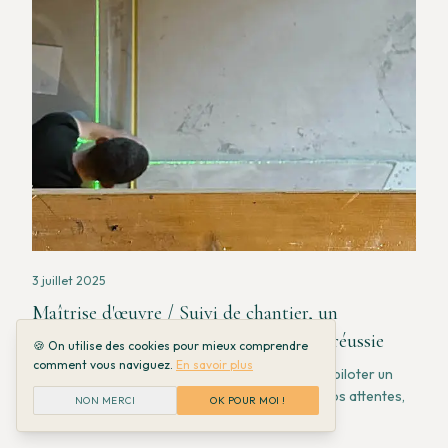
3 juillet 2025
Maîtrise d'œuvre / Suivi de chantier, un
accompagnement pour une réalisation réussie
🍪 On utilise des cookies pour mieux comprendre
comment vous naviguez.
En savoir plus
La maîtrise d'œuvre en architecture d'intérieur : piloter un
chantier de A à Z pour un résultat conforme à vos attentes,
NON MERCI
OK POUR MOI !
dans les délais et le budget.